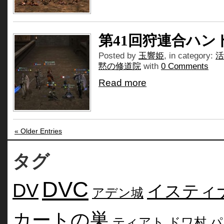
第41回狩連合ハン
Posted by
玉響姫
, in category:
活
黙の修道院
with
0 Comments
Read more
« Older Entries
タグ
DVC
DV
イスティ
アデン城
カートの巣
ティアト
ドワ村
パ